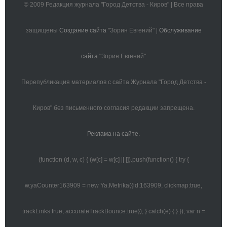
© 2009 Редакция журнала "Город Детства - Киров" | Все права
защищены
Создание сайта
"Зорин Евгений" |
Обслуживание
сайта
"Зорин Евгений"
Перепубликация материалов с сайта Журнала "Город Детства -
Киров" без письменного согласия редакции запрещена.
Реклама на сайте.