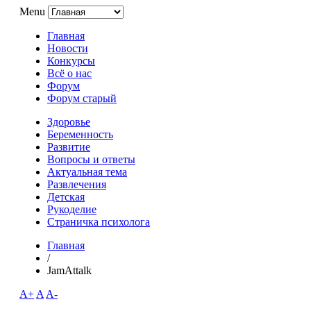
Menu
Главная
Новости
Конкурсы
Всё о нас
Форум
Форум старый
Здоровье
Беременность
Развитие
Вопросы и ответы
Актуальная тема
Развлечения
Детская
Рукоделие
Страничка психолога
Главная
/
JamAttalk
A+
A
A-