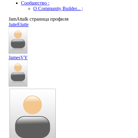
Сообщество
:
О Community Builder...
;
JamAttalk страница профиля
JaiteElutle
JamesVY